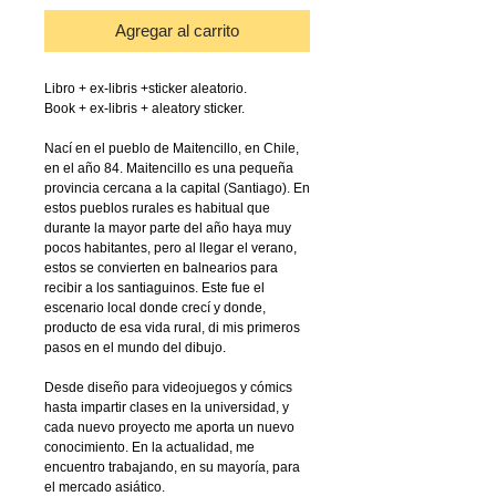
Agregar al carrito
Libro + ex-libris +sticker aleatorio.
Book + ex-libris + aleatory sticker.
Nací en el pueblo de Maitencillo, en Chile,
en el año 84. Maitencillo es una pequeña
provincia cercana a la capital (Santiago). En
estos pueblos rurales es habitual que
durante la mayor parte del año haya muy
pocos habitantes, pero al llegar el verano,
estos se convierten en balnearios para
recibir a los santiaguinos. Este fue el
escenario local donde crecí y donde,
producto de esa vida rural, di mis primeros
pasos en el mundo del dibujo.
Desde diseño para videojuegos y cómics
hasta impartir clases en la universidad, y
cada nuevo proyecto me aporta un nuevo
conocimiento. En la actualidad, me
encuentro trabajando, en su mayoría, para
el mercado asiático.