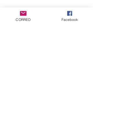
CARACTERÍSTICAS:
CORREO
Facebook
Autor:
ANDRÉS BLANCO
Idioma: Varios
formato: 23,5 x 32,5 cartoné
88 páginas, color.
PVP: 25€
Servicio al cliente
Contáctanos
Productos
cómics
Artbooks
Suscríbete para Obtener
Actualizaciones