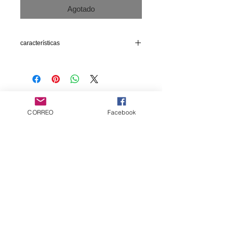
Agotado
características
260 páginas en blanco y negro y color.
formato será de 17x24 cm y encuadernada
en
tapa dura.
Servicio al cliente
CORREO
Facebook
Contáctanos
Productos
cómics
Artbooks
Suscríbete para Obtener
Actualizaciones