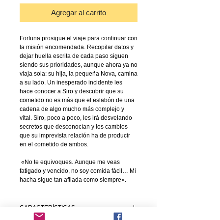
Agregar al carrito
Fortuna prosigue el viaje para continuar con
la misión encomendada. Recopilar datos y
dejar huella escrita de cada paso siguen
siendo sus prioridades, aunque ahora ya no
viaja sola: su hija, la pequeña Nova, camina
a su lado. Un inesperado incidente les
hace conocer a Siro y descubrir que su
cometido no es más que el eslabón de una
cadena de algo mucho más complejo y
vital. Siro, poco a poco, les irá desvelando
secretos que desconocían y los cambios
que su imprevista relación ha de producir
en el cometido de ambos.
«No te equivoques. Aunque me veas
fatigado y vencido, no soy comida fácil… Mi
hacha sigue tan afilada como siempre».
CARACTERÍSTICAS