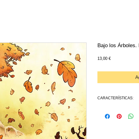
Bajo los Árboles. 
Precio
13,00 €
Ag
CARACTERÍSTICAS:
Autor: DAV
Idioma: Español.
formato: 24,5 x 18 carton
32 páginas, color.
PVP: 13€