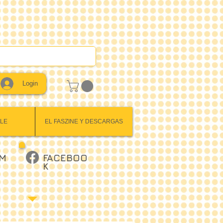
Login
LE
EL FASZINE Y DESCARGAS
AM
FACEBOO
K