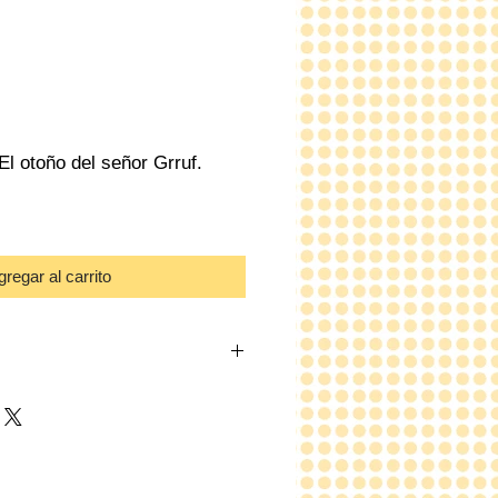
El otoño del señor Grruf.
regar al carrito
é.