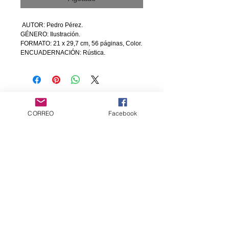
 AUTOR: Pedro Pérez.
GÉNERO: Ilustración.
FORMATO: 21 x 29,7 cm, 56 páginas, Color.
ENCUADERNACIÓN: Rústica.
Servicio al cliente
CORREO
Facebook
Contáctanos
Productos
cómics
Artbooks
Suscríbete para Obtener
Actualizaciones