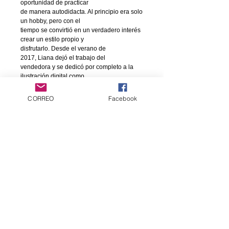
oportunidad de practicar
de manera autodidacta. Al principio era solo
un hobby, pero con el
tiempo se convirtió en un verdadero interés
crear un estilo propio y
disfrutarlo. Desde el verano de
2017, Liana dejó el trabajo del
vendedora y se dedicó por completo a la
ilustración digital como
artista independiente y freelance.
CORREO
Facebook
Detalles:
Titulo: Artbook Liana Anatolievich.
Autora:
Liana Anatolievich.
Idioma: español.
Formato: 22 x 30
80 páginas, color.
Servicio al cliente
Contáctanos
Productos
cómics